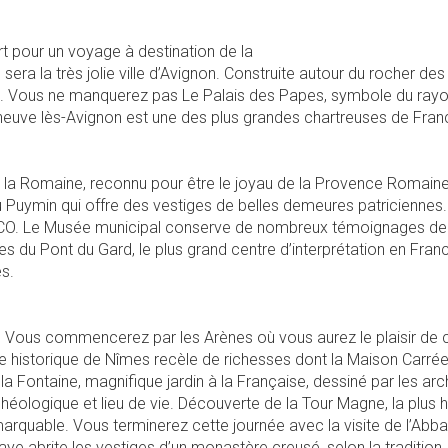
t pour un voyage à destination de la
ra la très jolie ville d’Avignon. Construite autour du rocher des
e. Vous ne manquerez pas Le Palais des Papes, symbole du rayonn
euve lès-Avignon est une des plus grandes chartreuses de France.
n la Romaine, reconnu pour être le joyau de la Provence Romaine
du Puymin qui offre des vestiges de belles demeures patriciennes
CO. Le Musée municipal conserve de nombreux témoignages de l
s du Pont du Gard, le plus grand centre d’interprétation en France
es.
. Vous commencerez par les Arènes où vous aurez le plaisir de c
istorique de Nîmes recèle de richesses dont la Maison Carrée qu
la Fontaine, magnifique jardin à la Française, dessiné par les a
rchéologique et lieu de vie. Découverte de la Tour Magne, la plus 
rquable. Vous terminerez cette journée avec la visite de l’Abb
Abbaye abrite les vestiges d’un monastère creusé, selon la traditio