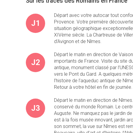
Sur les traces des Romains en France
Départ avec votre autocar tout confor
J1
Provence. Votre première découverte se
situation géographique exceptionnell
XIVème siècle. La Chartreuse de Villen
d’Avignon et de Nîmes.
Départ le matin en direction de Vaiso
J2
importants de France. Visite du site 
antique, monument classé par l’UNES
vers le Pont du Gard. A quelques mètre
l’histoire de l’aqueduc antique de Nîm
Retour à votre hôtel en fin de journée.
Départ le matin en direction de Nîmes
J3
conservé du monde Romain. Le centre h
Auguste. Ne manquez pas le jardin de 
est à la fois musée innovant, jardin a
son sommet, la vue sur Nîmes est rema
Beaucaire, ville d’art et d’histoire, l’