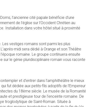
 Doms, l’ancienne cité papale bénéficie d’une
ement de l’église sur l’Occident Chrétien au
 Installation dans votre hôtel situé à proximité
. Les vestiges romains sont parmi les plus
. L’après-midi sera dédié à Orange et son Théâtre
’époque romaine. Le groupe continuera ensuite
 sur le génie pluridisciplinaire romain vous raconte
ontempler et d’entrer dans l’amphithéâtre le mieux
i fut dédiée aux petits-fils adoptifs de l’Empereur
rchitectes du 18ème siècle. Le musée de la Romanité
haute et prestigieuse tour de l’enceinte romaine. De
aye troglodytique de Saint-Roman. Située à
n, par des moines troglodytes à partir de la fin du Ve